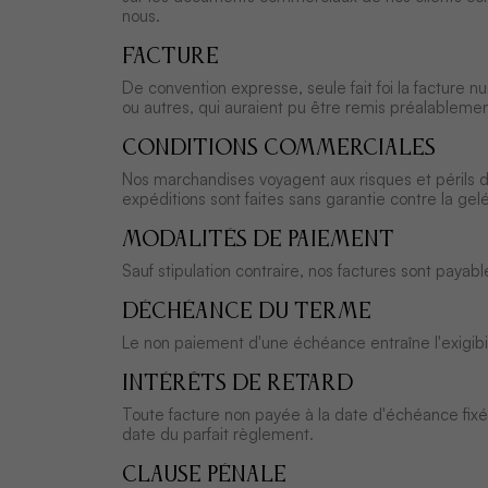
nous.
FACTURE
De convention expresse, seule fait foi la fac­tu
ou autres, qui auraient pu être remis préalable­men
CONDITIONS COMMERCIALES
Nos marchandises voyagent aux risques et périls du d
expéditions sont faites sans garantie contre la gelé
MODALITÉS DE PAIEMENT
Sauf stipulation contraire, nos factures sont paya
DÉCHÉANCE DU TERME
Le non paiement d'une échéance entraîne l'exigibili
INTÉRÊTS DE RETARD
Toute facture non payée à la date d'échéance fixée
date du parfait règlement.
CLAUSE PÉNALE