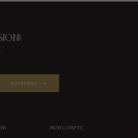
sion!
e
SOUSCRIRE
ons
Mon compte