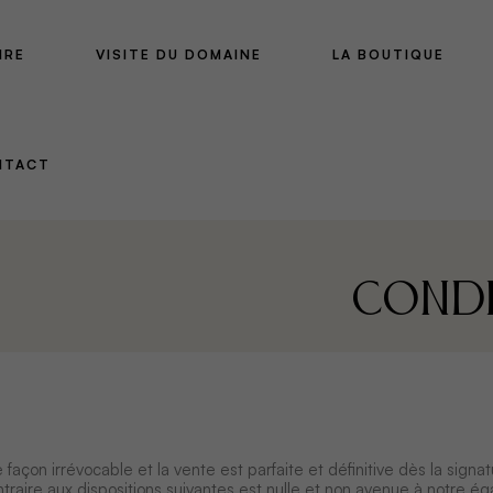
IRE
VISITE DU DOMAINE
LA BOUTIQUE
NTACT
Condi
façon irrévocable et la vente est parfaite et définitive dès la si
raire aux dispositions suivantes est nulle et non avenue à notre é