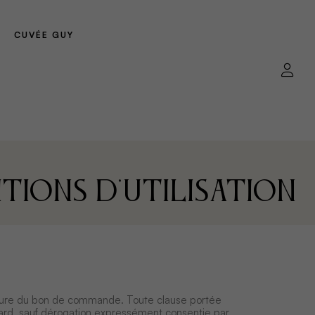
CUVÉE GUY
tions d'utilisation
gnature du bon de commande. Toute clause portée
gard, sauf dérogation expressément consentie par