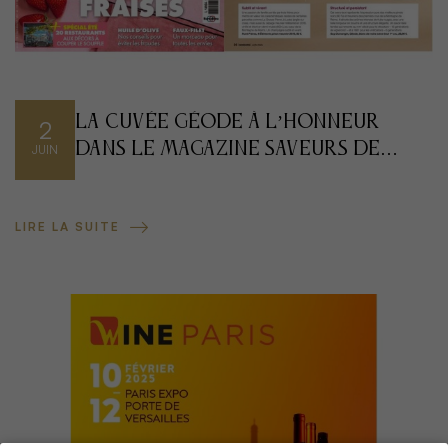
La cuvée Géode à l’honneur
2
dans le magazine Saveurs de
JUIN
Juin 2025
LIRE LA SUITE